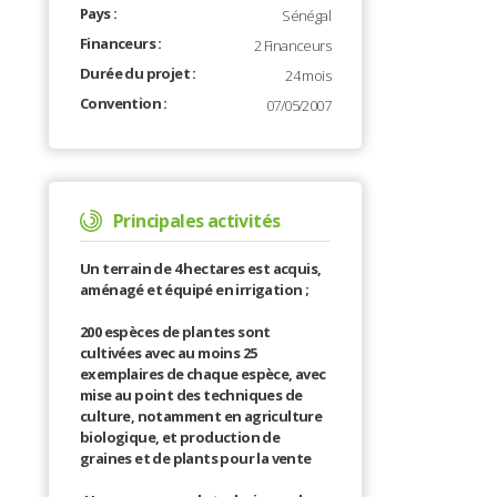
Pays :
Sénégal
Financeurs :
2 Financeurs
Durée du projet :
24 mois
Convention :
07/05/2007
Principales activités
Un terrain de 4 hectares est acquis,
aménagé et équipé en irrigation ;
200 espèces de plantes sont
cultivées avec au moins 25
exemplaires de chaque espèce, avec
mise au point des techniques de
culture, notamment en agriculture
biologique, et production de
graines et de plants pour la vente