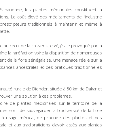
aharienne, les plantes médicinales constituent la
ons. Le coût élevé des médicaments de l’industrie
rescripteurs traditionnels à maintenir et même à
lette.
ée au recul de la couverture végétale provoqué par la
aîne la raréfaction voire la disparition de nombreuses
ent de la flore sénégalaise, une menace réelle sur la
ssances ancestrales et des pratiques traditionnelles
unauté rurale de Diender, située à 50 km de Dakar et
 trouver une solution à ces problèmes.
oire de plantes médicinales sur le territoire de la
es sont de sauvegarder la biodiversité de la flore
es à usage médical, de produire des plantes et des
ale et aux tradipraticiens d’avoir accès aux plantes