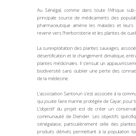
Au Sénégal, comme dans toute l’Afrique sub-S
principale source de médicaments des populati
pharmaceutique amène les malades et leurs p
revenir vers l’herboristerie et les plantes de cueil
La surexploitation des plantes sauvages, associ
désertification et le changement climatique, entr
plantes médicinales. Il s’ensuit un appauvrissem
biodiversité sans oublier une perte des connai
de la médecine.
L’association Santorun s’est associée à la comm
qui jouxte l’aire marine protégée de Cayar, pour
L’objectif du projet est de créer un conservat
communauté de Diender. Les objectifs spécifiqu
sénégalaise, particulièrement celle des plant
produits dérivés permettant à la population loc