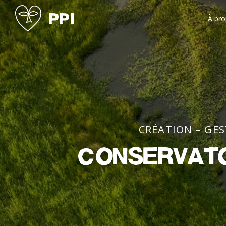
À pr
CRÉATION – GE
Conservato