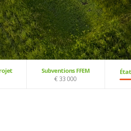
rojet
Subventions FFEM
État
€ 33 000