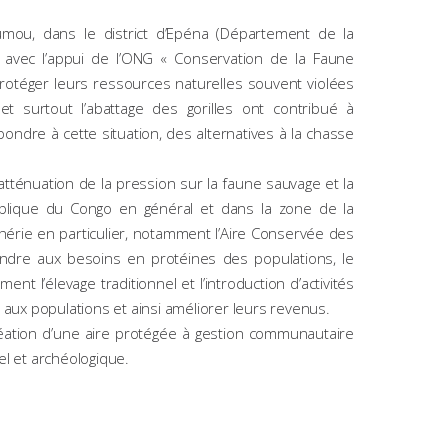
umou, dans le district d’Epéna (Département de la
, avec l’appui de l’ONG « Conservation de la Faune
protéger leurs ressources naturelles souvent violées
t surtout l’abattage des gorilles ont contribué à
ondre à cette situation, des alternatives à la chasse
l’atténuation de la pression sur la faune sauvage et la
publique du Congo en général et dans la zone de la
érie en particulier, notamment l’Aire Conservée des
re aux besoins en protéines des populations, le
ent l’élevage traditionnel et l’introduction d’activités
aux populations et ainsi améliorer leurs revenus.
création d’une aire protégée à gestion communautaire
el et archéologique.