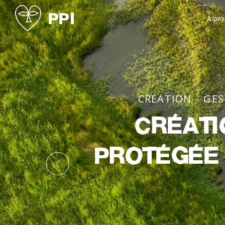
À pr
CRÉATION – GE
Créati
protégée 