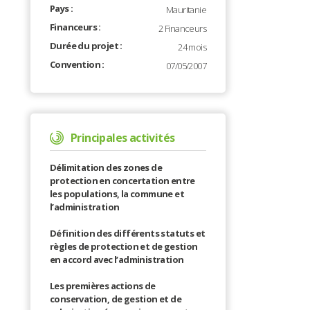
Pays :
Mauritanie
Financeurs :
2 Financeurs
Durée du projet :
24 mois
Convention :
07/05/2007
Principales activités
Délimitation des zones de
protection en concertation entre
les populations, la commune et
l’administration
Définition des différents statuts et
règles de protection et de gestion
en accord avec l’administration
Les premières actions de
conservation, de gestion et de