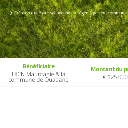
Création d’une aire saharienne protégée à gestion communa
Bénéficiaire
Montant du p
UICN Mauritanie & la
€ 125 000
commune de Ouadane