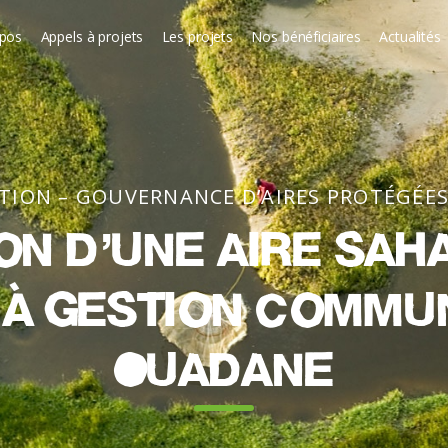
opos
Appels à projets
Les projets
Nos bénéficiaires
Actualités
STION – GOUVERNANCE D’AIRES PROTÉGÉES
on d’une aire sah
à gestion commu
Ouadane