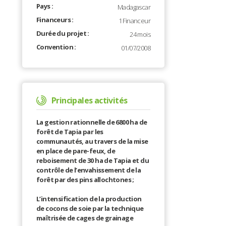
Pays :
Madagascar
Financeurs :
1 Financeur
Durée du projet :
24 mois
Convention :
01/07/2008
Principales activités
La gestion rationnelle de 6800 ha de
forêt de Tapia par les
communautés, au travers de la mise
en place de pare-feux, de
reboisement de 30 ha de Tapia et du
contrôle de l’envahissement de la
forêt par des pins allochtones ;
L’intensification de la production
de cocons de soie par la technique
maîtrisée de cages de grainage