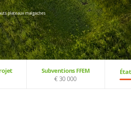
hauts plateaux malgaches
rojet
Subventions FFEM
État
€ 30 000