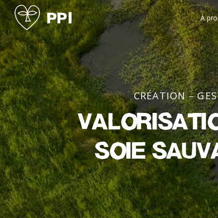
À pr
CRÉATION – GE
Valorisati
soie sauv