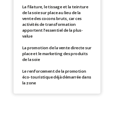
La filature, le tissage et la teinture
de la soie sur place au lieu de la
vente des cocons bruts, car ces
activités de transformation
apportent l’essentiel de la plus-
value
La promotion de la vente directe sur
place et le marketing des produits
de la soie
Le renforcement de la promotion
éco-touristique déjà démarrée dans
la zone