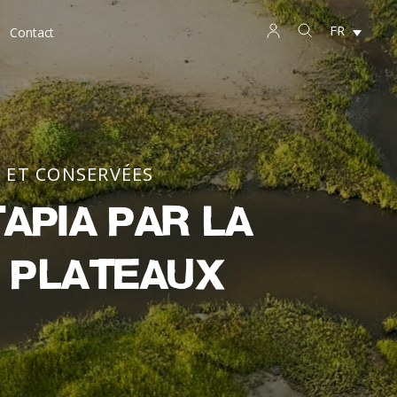
FR
Contact
 ET CONSERVÉES
apia par la
s plateaux