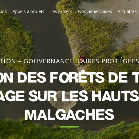
opos
Appels à projets
Les projets
Nos bénéficiaires
Actualités
STION – GOUVERNANCE D’AIRES PROTÉGÉES
on des forêts de T
age sur les haut
malgaches