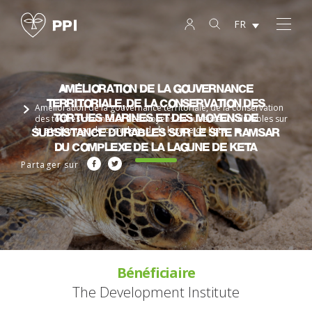
FR
Amélioration de la gouvernance
territoriale, de la conservation des
Amélioration de la gouvernance territoriale, de la conservation
tortues marines et des moyens de
des tortues marines et des moyens de subsistance durables sur
subsistance durables sur le site Ramsar
le site Ramsar du complexe de la lagune de Keta
du complexe de la lagune de Keta
Partager sur
Bénéficiaire
The Development Institute