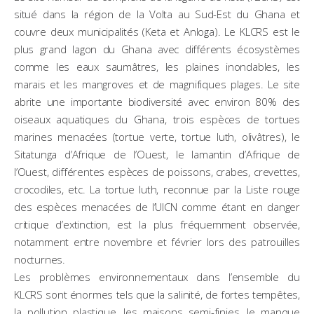
situé dans la région de la Volta au Sud-Est du Ghana et
couvre deux municipalités (Keta et Anloga). Le KLCRS est le
plus grand lagon du Ghana avec différents écosystèmes
comme les eaux saumâtres, les plaines inondables, les
marais et les mangroves et de magnifiques plages. Le site
abrite une importante biodiversité avec environ 80% des
oiseaux aquatiques du Ghana, trois espèces de tortues
marines menacées (tortue verte, tortue luth, olivâtres), le
Sitatunga d’Afrique de l’Ouest, le lamantin d’Afrique de
l’Ouest, différentes espèces de poissons, crabes, crevettes,
crocodiles, etc. La tortue luth, reconnue par la Liste rouge
des espèces menacées de l’UICN comme étant en danger
critique d’extinction, est la plus fréquemment observée,
notamment entre novembre et février lors des patrouilles
nocturnes.
Les problèmes environnementaux dans l’ensemble du
KLCRS sont énormes tels que la salinité, de fortes tempêtes,
la pollution plastique, les maisons semi-finies, le manque