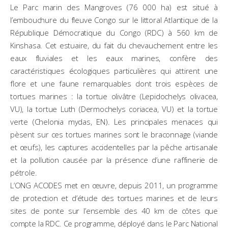
Le Parc marin des Mangroves (76 000 ha) est situé à
l’embouchure du fleuve Congo sur le littoral Atlantique de la
République Démocratique du Congo (RDC) à 560 km de
Kinshasa. Cet estuaire, du fait du chevauchement entre les
eaux fluviales et les eaux marines, confère des
caractéristiques écologiques particulières qui attirent une
flore et une faune remarquables dont trois espèces de
tortues marines : la tortue olivâtre (Lepidochelys olivacea,
VU), la tortue Luth (Dermochelys coriacea, VU) et la tortue
verte (Chelonia mydas, EN). Les principales menaces qui
pèsent sur ces tortues marines sont le braconnage (viande
et œufs), les captures accidentelles par la pêche artisanale
et la pollution causée par la présence d’une raffinerie de
pétrole.
L’ONG ACODES met en œuvre, depuis 2011, un programme
de protection et d’étude des tortues marines et de leurs
sites de ponte sur l’ensemble des 40 km de côtes que
compte la RDC. Ce programme, déployé dans le Parc National