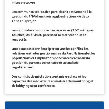
mises en œuvre
Les communautés locales participent activement à la
gestion du PNVi dans trois agglomérations de deux
zones du projet
Les droits des communautés riveraines (2.560 ménages
touchés) vis-à-vis du parc sont mieux reconnus et
respectés
Une base des données répertoriant les conflits, les
relations entre les gestionnaires du Parc National et les
populations et l’implication de ces dernières dans la
gestion du parc est constituée et actualisée
régulièrement
Des comités de médiation sont mis en place et les
capacités des médiateurs en matière de monitoring et
de lobbying sont renforcées