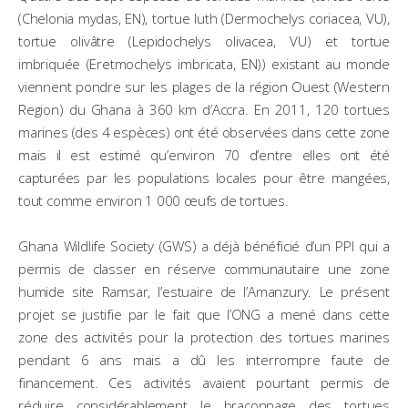
(
Chelonia mydas
, EN), tortue luth (
Dermochelys coriacea
, VU),
tortue olivâtre (
Lepidochelys olivacea
, VU) et tortue
imbriquée (
Eretmochelys imbricata
, EN)) existant au monde
viennent pondre sur les plages de la région Ouest (Western
Region) du Ghana à 360 km d’Accra. En 2011, 120 tortues
marines (des 4 espèces) ont été observées dans cette zone
mais il est estimé qu’environ 70 d’entre elles ont été
capturées par les populations locales pour être mangées,
tout comme environ 1 000 œufs de tortues.
Ghana Wildlife Society (GWS) a déjà bénéficié d’un PPI qui a
permis de classer en réserve communautaire une zone
humide site Ramsar, l’estuaire de l’Amanzury. Le présent
projet se justifie par le fait que l’ONG a mené dans cette
zone des activités pour la protection des tortues marines
pendant 6 ans mais a dû les interrompre faute de
financement. Ces activités avaient pourtant permis de
réduire considérablement le braconnage des tortues