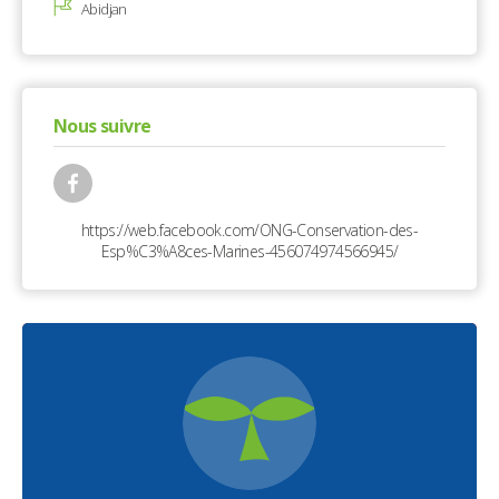
Abidjan
Nous suivre
https://web.facebook.com/ONG-Conservation-des-
Esp%C3%A8ces-Marines-456074974566945/