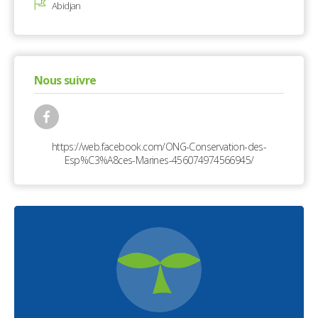
Abidjan
Nous suivre
https://web.facebook.com/ONG-Conservation-des-
Esp%C3%A8ces-Marines-456074974566945/