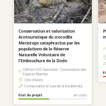
Conservation et valorisation
P
écotouristique du crocodile
m
Mecistops cataphractus par les
populations de la Réserve
Naturelle Volontaire de
l’Embouchure de la Dodo
CEM (ex SOS Dassioko) - Conservation des
E
Espèces Marines
Côte d'Ivoire
Connaissance et suivi de la biodiversité
Etat du projet
en cours