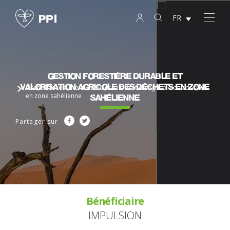
FR
Gestion forestière durable et
valorisation agricole des déchets en zone
Gestion forestière durable et valorisation agricole des déchets
sahélienne
en zone sahélienne
Partager sur
Bénéficiaire
IMPULSION