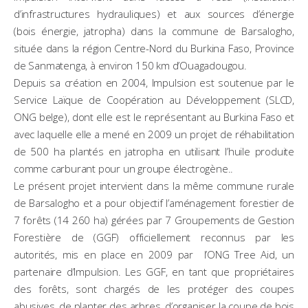
d’infrastructures hydrauliques) et aux sources d’énergie
(bois énergie, jatropha) dans la commune de Barsalogho,
située dans la région Centre-Nord du Burkina Faso, Province
de Sanmatenga, à environ 150 km d’Ouagadougou.
Depuis sa création en 2004, Impulsion est soutenue par le
Service Laïque de Coopération au Développement (SLCD,
ONG belge), dont elle est le représentant au Burkina Faso et
avec laquelle elle a mené en 2009 un projet de réhabilitation
de 500 ha plantés en jatropha en utilisant l’huile produite
comme carburant pour un groupe électrogène..
Le présent projet intervient dans la même commune rurale
de Barsalogho et a pour objectif l’aménagement forestier de
7 forêts (14 260 ha) gérées par 7 Groupements de Gestion
Forestière de (GGF) officiellement reconnus par les
autorités, mis en place en 2009 par l’ONG Tree Aid, un
partenaire d’Impulsion. Les GGF, en tant que propriétaires
des forêts, sont chargés de les protéger des coupes
abusives, de planter des arbres, d’organiser la coupe de bois