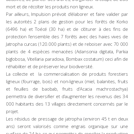
mort et de récolter les produits non ligneux.
Par ailleurs, Impulsion prévoit d’élaborer et faire valider par
les autorités 2 plans de gestion pour les forêts de Korko
(6496 ha) et Toécé (30 ha) et de clôturer à des fins de
protection l’ensemble des 7 forêts avec des haies vives de
Jatropha curcas (120.000 plants) et de reboiser avec 70 000
plants de 4 espèces menacées (Adansonia digitata, Parkia
biglobosa, Vitellaria paradoxa, Bombax costatum) ceci afin de
réhabiliter et de préserver leur biodiversité.
La collecte et la commercialisation de produits forestiers
ligneux (fourrage, bois) et non-ligneux (miel, balanites, fruits
et feuilles de baobab, fruits d’Acacia machrostachya)
permettra de diversifier et d’augmenter les revenus des 34
000 habitants des 13 villages directement concernés par le
projet.
Les résidus de pressage de jatropha (environ 45 t en deux
ans) seront valorisés comme engrais organique sur une
surface de 24 ha, ce qui permettra de concilier la production