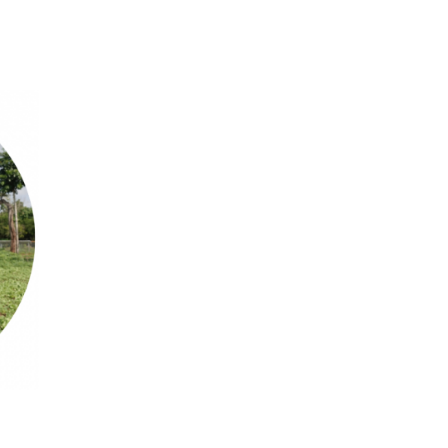
t
Call for proposals
The projects
The beneficiaries
Actualities