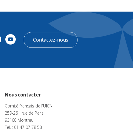
Contactez-nous
Nous contacter
Comité français de l'UICN
259-261 rue de Paris
93100 Montreuil
Tel. : 01 47 07 78 58