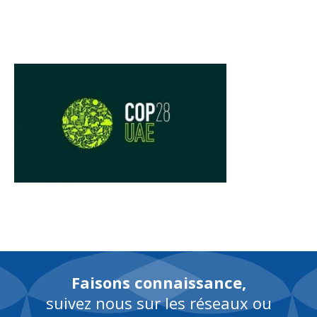
EN
Faisons connaissance,
suivez nous sur les réseaux ou