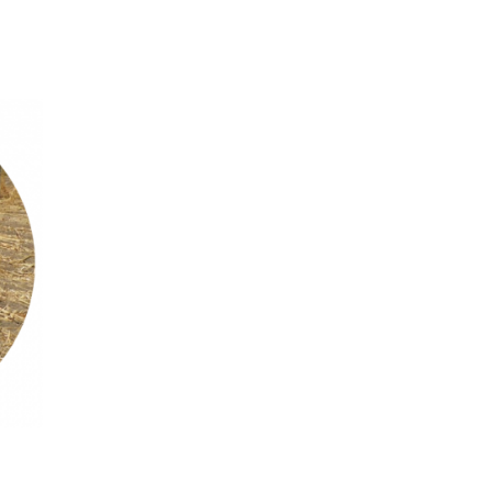
t
Call for proposals
The projects
The beneficiaries
Actualities