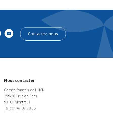
Contactez-nous
Nous contacter
Comité français de l'UICN
259-261 rue de Paris
93100 Montreuil
Tel. : 01 47 07 78 58