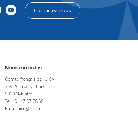
Contactez-nous
Nous contacter
Comité français de l'UICN
259-261 rue de Paris
93100 Montreuil
Tel. : 01 47 07 78 58
Email: uicn@uicn.fr