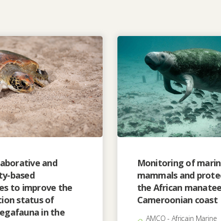
laborative and
Monitoring of mari
y-based
mammals and protec
es to improve the
the African manatee
ion status of
Cameroonian coast
egafauna in the
AMCO - Africain Marine