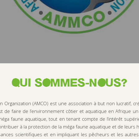
QUI SOMMES-NOUS?
n Organization (AMCO) est une association à but non lucratif, cré
t de faire de l’environnement côtier et aquatique en Afrique u
éga faune aquatique, tout en tenant compte de l’intérêt supérie
tribuer à la protection de la méga faune aquatique et de leurs ha
ances scientifiques et en impliquant les pêcheurs et les autre