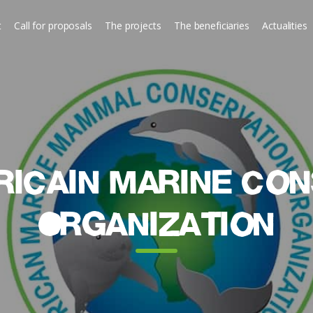
t
Call for proposals
The projects
The beneficiaries
Actualities
ricain Marine Co
Organization