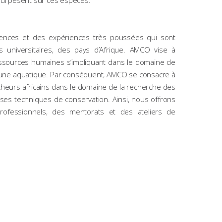
ui pèsent sur ces espèces.
ences et des expériences très poussées qui sont
 universitaires, des pays d’Afrique. AMCO vise à
ssources humaines s’impliquant dans le domaine de
faune aquatique. Par conséquent, AMCO se consacre à
cheurs africains dans le domaine de la recherche des
es techniques de conservation. Ainsi, nous offrons
fessionnels, des mentorats et des ateliers de