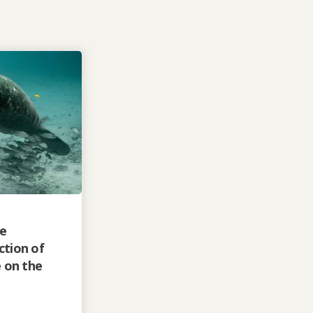
ne
tion of
 on the