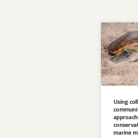
Using col
communit
approach
conservat
marine m