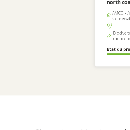
north co
AMCO - Af
Conservat
Biodiver
monitori
Etat du pro