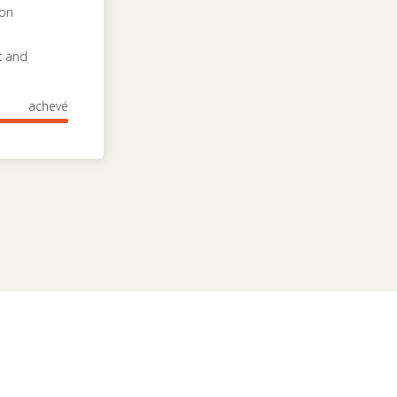
ion
t and
achevé