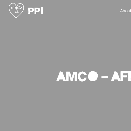
Abou
AMCO – Af