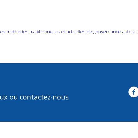
t
Call for proposals
The projects
The beneficiaries
Actualities
es méthodes traditionnelles et actuelles de gouvernance autour
aux ou contactez-nous