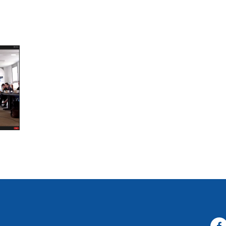
t
Call for proposals
The projects
The beneficiaries
Actualities