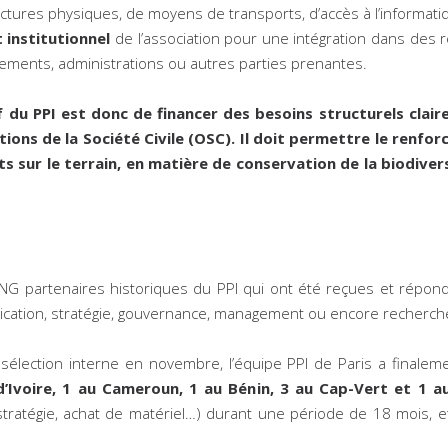
ructures physiques, de moyens de transports, d’accès à l’informatiq
institutionnel
de l’association pour une intégration dans des ré
nements, administrations ou autres parties prenantes.
f du PPI est donc de financer des besoins structurels clair
ns de la Société Civile (OSC). Il doit permettre le renfor
s sur le terrain, en matière de conservation de la biodive
’ONG partenaires historiques du PPI qui ont été reçues et répo
ation, stratégie, gouvernance, management ou encore recherch
e sélection interne en novembre, l’équipe PPI de Paris a finale
’Ivoire, 1 au Cameroun, 1 au Bénin, 3 au Cap-Vert et 1 a
tratégie, achat de matériel…) durant une période de 18 mois, et d