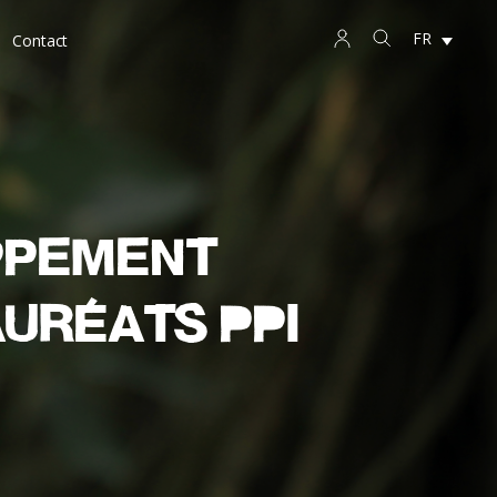
FR
Contact
ppement
auréats PPI