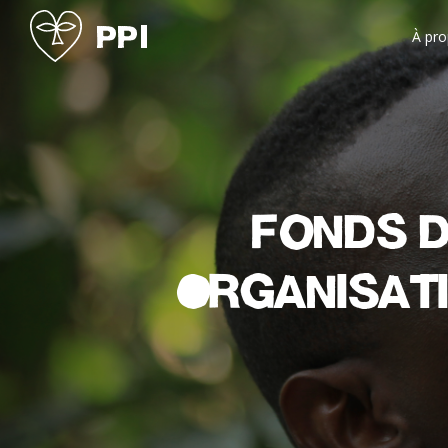
À pr
Fonds 
Organisati