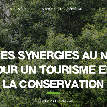
opos
Appels à projets
Les projets
Nos bénéficiaires
Actualités
es synergies au 
our un tourisme e
la conservation
PUBLISHED ON 14 MARS 2023