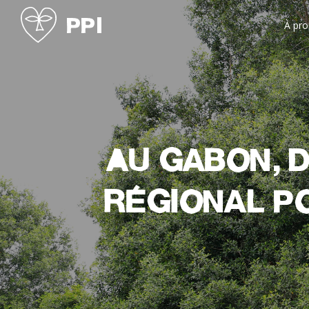
À pr
Au Gabon, d
régional p