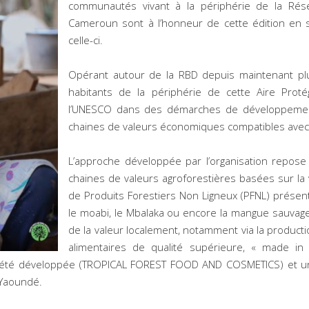
communautés vivant à la périphérie de la Rés
Cameroun sont à l’honneur de cette édition en
celle-ci.
Opérant autour de la RBD depuis maintenant pl
habitants de la périphérie de cette Aire Prot
l’UNESCO dans des démarches de développement 
chaines de valeurs économiques compatibles avec l
L’approche développée par l’organisation repos
chaines de valeurs agroforestières basées sur la 
de Produits Forestiers Non Ligneux (PFNL) présen
le moabi, le Mbalaka ou encore la mangue sauvage.
de la valeur localement, notamment via la product
alimentaires de qualité supérieure, « made i
a été développée (TROPICAL FOREST FOOD AND COSMETICS) et u
 Yaoundé.