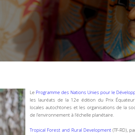
Le
Programme des Nations Unies pour le Dévelo
les lauréats de la 12e édition du Prix Équate
locales autochtones et les organisations de la soc
de l’environnement à l’échelle planétaire.
Tropical Forest and Rural Development
(TF-RD), pa