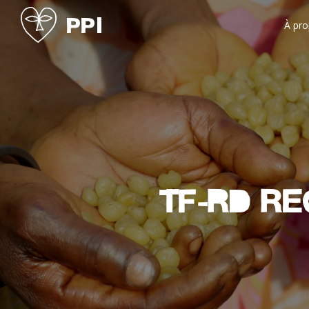
À pr
TF-RD re