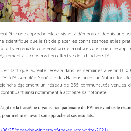
eut être une approche pilote, visant à démontrer, depuis une act
he scientifique que le fait de placer les connaissances et les 
es à forts enjeux de conservation de la nature constitue une appr
également à la conservation effective de la biodiversité.
SC, en tant que lauréate recevra dans les semaines à venir 10.00
ciés à l’Assemblée Générale des Nations unies, au Nature for Li
e rejoindra également un réseau de 255 communautés venues de
contribuant ainsi notamment à accroitre sa notoriété.
s’agit de la troisième organisation partenaire du PPI recevant cette r
our mettre en avant son approche et ses résultats.
21/06/25/meet-the-winners-of-the-equator-prize-2021/