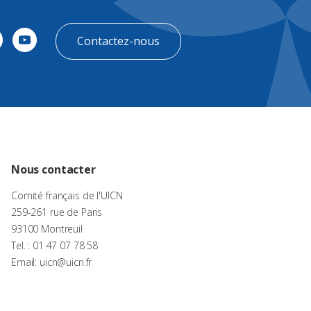
Contactez-nous
Nous contacter
Comité français de l'UICN
259-261 rue de Paris
93100 Montreuil
Tel. : 01 47 07 78 58
Email: uicn@uicn.fr