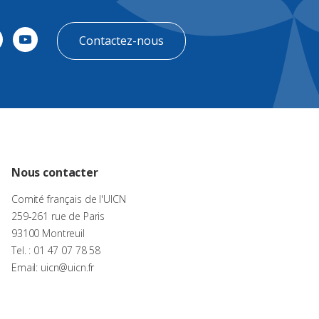
Contactez-nous
Nous contacter
Comité français de l'UICN
259-261 rue de Paris
93100 Montreuil
Tel. : 01 47 07 78 58
Email: uicn@uicn.fr