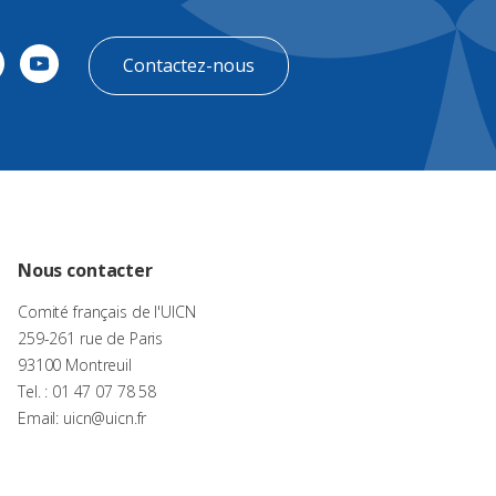
Contactez-nous
Nous contacter
Comité français de l'UICN
259-261 rue de Paris
93100 Montreuil
Tel. : 01 47 07 78 58
Email: uicn@uicn.fr