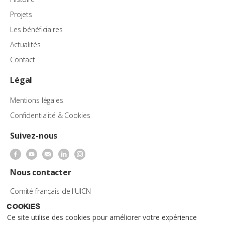
Projets
Les bénéficiaires
Actualités
Contact
Légal
Mentions légales
Confidentialité & Cookies
Suivez-nous
Nous contacter
Comité français de l'UICN
259-261 rue de Paris 93100 Montreuil
Cookies
Tel. : 01 47 07 78 58
Ce site utilise des cookies pour améliorer votre expérience