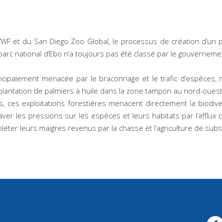
WF et du San Diego Zoo Global, le processus de création d’un p
e parc national d’Ebo n’a toujours pas été classé par le gouverne
incipalement menacée par le braconnage et le trafic d’espèces, ma
e plantation de palmiers à huile dans la zone tampon au nord-ouest
ces exploitations forestières menacent directement la biodiver
raver les pressions sur les espèces et leurs habitats par l’afflux
léter leurs maigres revenus par la chasse et l’agriculture de sub