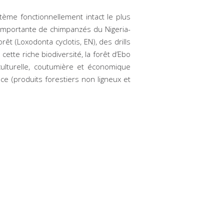
ystème fonctionnellement intact le plus
s importante de chimpanzés du Nigeria-
orêt (
Loxodonta cyclotis
, EN), des drills
 cette riche biodiversité, la forêt d’Ebo
lturelle, coutumière et économique
ce (produits forestiers non ligneux et