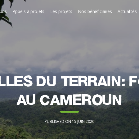
opos
Appels à projets
Les projets
Nos bénéficiaires
Actualités
les du terrain: 
au Cameroun
PUBLISHED ON 15 JUIN 2020