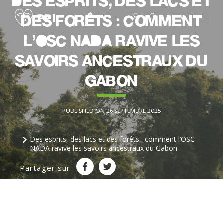
Des esprits, des lacs et
des forêts : comment
FR
l’OSC NADA ravive les
savoirs ancestraux du
Gabon
PUBLISHED ON 26 SEPTEMBRE 2025
Des esprits, des lacs et des forêts : comment l’OSC
NADA ravive les savoirs ancestraux du Gabon
Partager sur