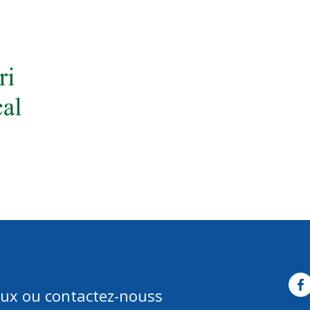
opos
Appels à projets
Les projets
Nos bénéficiaires
Actualités
aux ou contactez-nouss