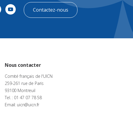
Contactez-nous
Nous contacter
Comité français de l'UICN
259-261 rue de Paris
93100 Montreuil
Tel. : 01 47 07 78 58
Email: uicn@uicn.fr